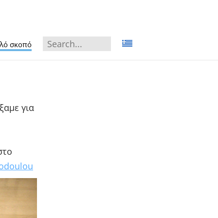
αλό σκοπό
ξαμε για
στο
eodoulou