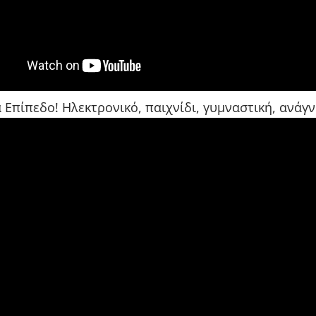
 Επίπεδο! Ηλεκτρονικό, παιχνίδι, γυμναστική, ανάγ