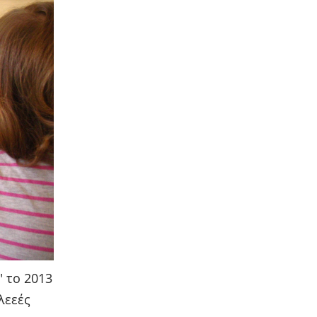
" το 2013
λεεές