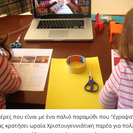
έρες που είναι με ένα παλιό παραμύθι που "έγραψα
ας κρατήσει ωραία Χριστουγεννιάτικη παρέα για πολ