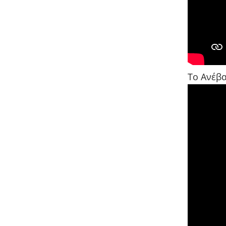
Το Ανέβα