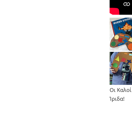
Οι Καλοί
Ίριδα!