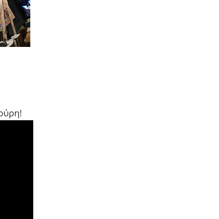
ούρη!