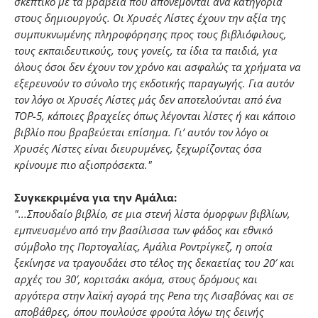
σκεπτικό με τα βραβεία που απονέμονται ανά κατηγορία
στους δημιουργούς. Οι Χρυσές Λίστες έχουν την αξία της
συμπυκνωμένης πληροφόρησης προς τους βιβλιόφιλους,
τους εκπαιδευτικούς, τους γονείς, τα ίδια τα παιδιά, για
όλους όσοι δεν έχουν τον χρόνο και ασφαλώς τα χρήματα να
εξερευνούν το σύνολο της εκδοτικής παραγωγής. Για αυτόν
τον λόγο οι Χρυσές Λίστες μάς δεν αποτελούνται από ένα
TOP-5, κάποιες βραχείες όπως λέγονται λίστες ή και κάποιο
βιβλίο που βραβεύεται επίσημα. Γι’ αυτόν τον λόγο οι
Χρυσές Λίστες είναι διευρυμένες, ξεχωρίζοντας όσα
κρίνουμε πιο αξιοπρόσεκτα."
Συγκεκριμένα για την Αμάλια:
"...Σπουδαίο βιβλίο, σε μια στενή λίστα όμορφων βιβλίων,
εμπνευσμένο από την βασίλισσα των φάδος και εθνικό
σύμβολο της Πορτογαλίας, Αμάλια Ροντρίγκεζ, η οποία
ξεκίνησε να τραγουδάει στο τέλος της δεκαετίας του 20′ και
αρχές του 30′, κοριτσάκι ακόμα, στους δρόμους και
αργότερα στην λαϊκή αγορά της Pena της Λισαβόνας και σε
αποβάθρες, όπου πουλούσε φρούτα λόγω της δεινής